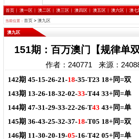
首页
澳一区
澳二区
澳三区
澳四区
澳五区
澳六区
澳七
首页
>
澳九区
当前位置：
澳九区
151期：百万澳门【规律单
作者：240771 来源：240
142期 45-15-26-21-
18
-35-T23 18+同=双
143期 13-26-18-32-02-
33
-T44 33+同=单
144期 47-31-29-33-22-26-T
43
43+同=单
145期 36-43-25-32-37-
18
-T05 18+同=双
146期 11-30-20-19-
05
-16-T42 05+同=单