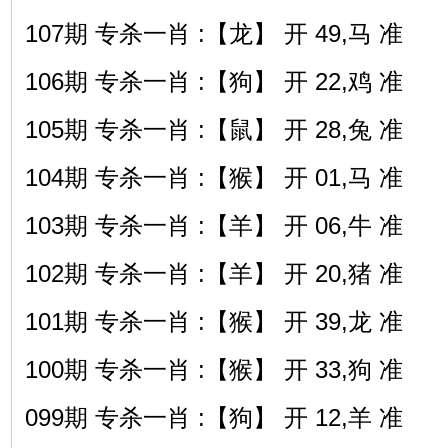
107期 专杀一肖 :【龙】 开 49,马 准
106期 专杀一肖 :【狗】 开 22,鸡 准
105期 专杀一肖 :【鼠】 开 28,兔 准
104期 专杀一肖 :【猴】 开 01,马 准
103期 专杀一肖 :【羊】 开 06,牛 准
102期 专杀一肖 :【羊】 开 20,猪 准
101期 专杀一肖 :【猴】 开 39,龙 准
100期 专杀一肖 :【猴】 开 33,狗 准
099期 专杀一肖 :【狗】 开 12,羊 准