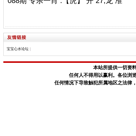
088期 专杀一肖 :【虎】 开 27,龙 准
宝宝心水论坛
|
本站所提供一切资
任何人不得用以赢利。
各位浏
任何情况下导致触犯所属地区之法律