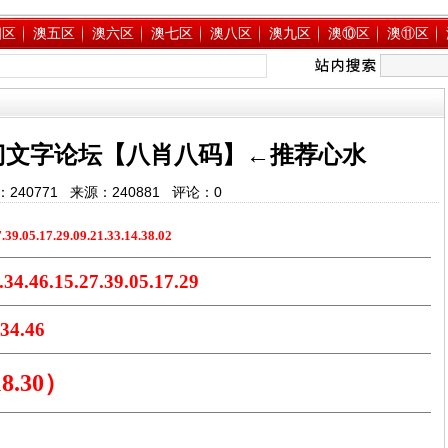
四区
澳五区
澳六区
澳七区
澳八区
澳九区
澳⑩区
澳⑪区
澳门文字论坛【八肖八码】←推荐心水
240771 来源：240881 评论：
0
.39.05.17.29.09.21.33.14.38.02
.34.46.15.27.39.05.17.29
.34.46
8.30）