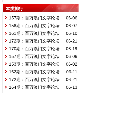
本类排行
157期：百万澳门文字论坛
06-06
【八肖八码】←推荐心水
158期：百万澳门文字论坛
06-07
【24码中特】←推荐心水
161期：百万澳门文字论坛
06-10
【③头中特】←推荐心水
172期：百万澳门文字论坛
06-21
【精选12码】←推荐心水
170期：百万澳门文字论坛
06-19
【精选12码】←推荐心水
157期：百万澳门文字论坛
06-06
【精选12码】←推荐心水
153期：百万澳门文字论坛
06-02
【正版欲钱料】←推荐心水
162期：百万澳门文字论坛
06-11
【稳赚七肖】←推荐心水
172期：百万澳门文字论坛
06-21
【正版欲钱料】←推荐心水
164期：百万澳门文字论坛
06-13
【欲钱四肖】←推荐心水