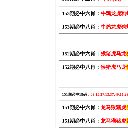
153期必中六肖：
牛鸡龙虎狗
153期必中八肖：
牛鸡龙虎狗
152期必中六肖：
猴猪虎马龙
152期必中八肖：
猴猪虎马龙
151期必中18码：
03.15.27.13.37.49.11.23
151期必中六肖：
龙马猴猪虎
151期必中八肖：
龙马猴猪虎