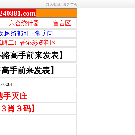
加入收藏
设为首页
240881.com
六合统计器
留言区
载,网络都可正常访问
线路二）香港彩资料区
各路高手前来发表】
路高手前来发表】
0001
携手灭庄
３肖３码】