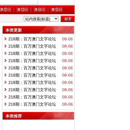
澳⑫区
澳⑬区
澳⑭区
澳⑮区
本类更新
218期：百万澳门文字论坛
08-06
【八肖八码】←推荐心水
218期：百万澳门文字论坛
08-06
【精选12码】←推荐心水
218期：百万澳门文字论坛
08-06
【稳定六肖】←推荐心水
218期：百万澳门文字论坛
08-06
【稳赚七肖】←推荐心水
218期：百万澳门文字论坛
08-06
【正版欲钱料】←推荐心水
218期：百万澳门文字论坛
08-06
【24码中特】←推荐心水
218期：百万澳门文字论坛
08-06
【单双中特】←推荐心水
218期：百万澳门文字论坛
08-06
【前后三肖】←推荐心水
218期：百万澳门文字论坛
08-06
【正版天机诗】←推荐心水
218期：百万澳门文字论坛
08-06
【复式平码】←推荐心水
本类推荐