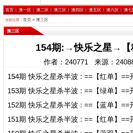
首页
澳一区
澳二区
澳三区
澳四区
澳五区
澳六区
澳七
首页
>
澳三区
当前位置：
澳三区
154期:→快乐之星→
作者：240771 来源：240
154期 快乐之星杀半波 : ==【红单】==开
153期 快乐之星杀半波 : ==【绿单】==开
152期 快乐之星杀半波 : ==【蓝单】==开
151期 快乐之星杀半波 : ==【红单】==开