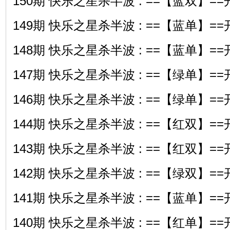
150期 快乐之星杀半波 : ==【蓝双】==开
149期 快乐之星杀半波 : ==【蓝单】==开
148期 快乐之星杀半波 : ==【蓝单】==开
147期 快乐之星杀半波 : ==【绿单】==开
146期 快乐之星杀半波 : ==【绿单】==开
144期 快乐之星杀半波 : ==【红双】==开
143期 快乐之星杀半波 : ==【红双】==开
142期 快乐之星杀半波 : ==【绿双】==开
141期 快乐之星杀半波 : ==【蓝单】==开
140期 快乐之星杀半波 : ==【红单】==开