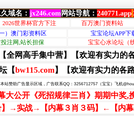
永久域名：
jx246.com
网站导航：
240771.app
2026世界杯官方下注
百万澳门资料站
一）澳门彩资料区
宝宝论坛APP下
定投注网,站长担保
宝宝心水论坛（
【全网高手集中营】【欢迎有实力的
坛【
bw115.com
】【欢迎有实力的各
本站赞助广告显示区域，广告联系QQ：3256712757（宝宝）飞机@houzi
幕大公开《死招规律三肖》期期中奖,
合】→实战→【内幕３肖３码】←【内幕