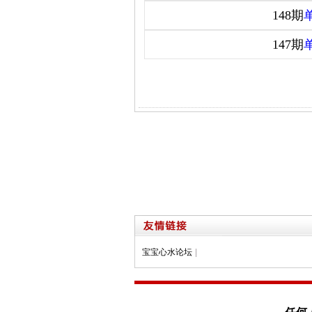
148期
147期
宝宝心水论坛
|