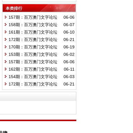
本类排行
157期：百万澳门文字论坛
06-06
【八肖八码】←推荐心水
158期：百万澳门文字论坛
06-07
【24码中特】←推荐心水
161期：百万澳门文字论坛
06-10
【③头中特】←推荐心水
172期：百万澳门文字论坛
06-21
【精选12码】←推荐心水
170期：百万澳门文字论坛
06-19
【精选12码】←推荐心水
153期：百万澳门文字论坛
06-02
【正版欲钱料】←推荐心水
157期：百万澳门文字论坛
06-06
【精选12码】←推荐心水
162期：百万澳门文字论坛
06-11
【稳赚七肖】←推荐心水
154期：百万澳门文字论坛
06-03
【稳定六肖】←推荐心水
172期：百万澳门文字论坛
06-21
【正版欲钱料】←推荐心水