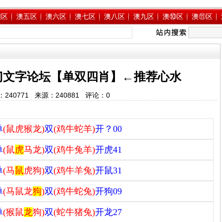
四区
澳五区
澳六区
澳七区
澳八区
澳九区
澳⑩区
澳⑪区
澳门文字论坛【单双四肖】←推荐心水
240771 来源：240881 评论：
0
单
(鼠虎猴龙)
双
(鸡牛蛇羊)
开？00
单
(鼠
虎
马龙)
双
(鸡牛兔羊)
开虎41
单
(马
鼠
虎狗)
双
(鸡牛羊兔)
开鼠31
单
(马鼠龙
狗
)
双
(鸡牛蛇兔)
开狗09
单
(猴鼠
龙
狗)
双
(蛇牛猪兔)
开龙27