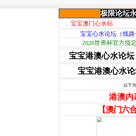
极限论坛
宝宝澳门心水站
宝宝心水论坛（线路
2026世界杯官方指
宝宝港澳心水论坛
宝宝港澳心水论
以下为
港澳内
【澳门六