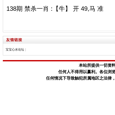
138期 禁杀一肖 :【牛】 开 49,马 准
宝宝心水论坛
|
本站所提供一切资
任何人不得用以赢利。
各位浏
任何情况下导致触犯所属地区之法律