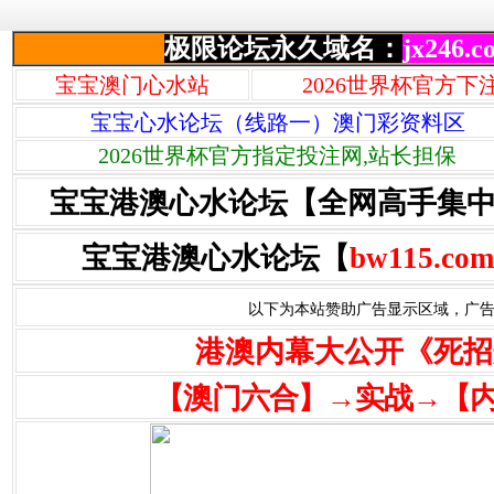
极限论坛永久域名：
jx246.c
宝宝澳门心水站
2026世界杯官方下
宝宝心水论坛（线路一）澳门彩资料区
2026世界杯官方指定投注网,站长担保
宝宝港澳心水论坛【全网高手集
宝宝港澳心水论坛【
bw115.com
以下为本站赞助广告显示区域，广告联系Q
港澳内幕大公开《死招
【澳门六合】→实战→【