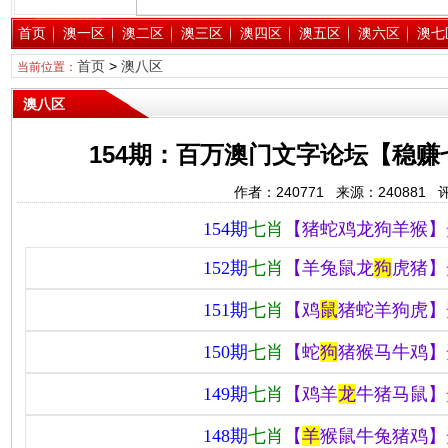
首页
澳一区
澳二区
澳三区
澳四区
澳五区
澳六区
澳七
首页
>
澳八区
当前位置：
澳八区
154期：百万澳门文字论坛【稳
作者：240771 来源：240881 
154期
七肖
【猪蛇鸡龙狗羊猴】
152期
七肖
【羊兔鼠龙
狗
虎猪】
151期
七肖
【鸡
鼠
猪蛇羊狗虎】
150期
七肖
【蛇
狗
猪猴马牛鸡】
149期
七肖
【鸡羊
龙
牛猪马鼠】
148期
七肖
【
羊
猴鼠牛兔猪鸡】