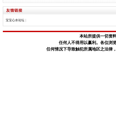
宝宝心水论坛
|
本站所提供一切资
任何人不得用以赢利。
各位浏
任何情况下导致触犯所属地区之法律