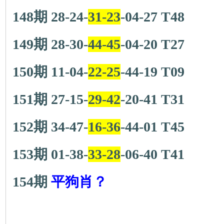
148期 28-24-
31-23
-04-27 T48
149期 28-30-
44-45
-04-20 T27
150期 11-04-
22-25
-44-19 T09
151期 27-15-
29-42
-20-41 T31
152期 34-47-
16-36
-44-01 T45
153期 01-38-
33-28
-06-40 T41
154期
平狗肖？