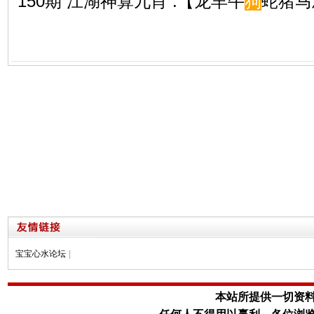
150期 江湖神算九肖 :【龙羊牛
狗
蛇猪马鸡
宝宝心水论坛
|
本站所提供一切资