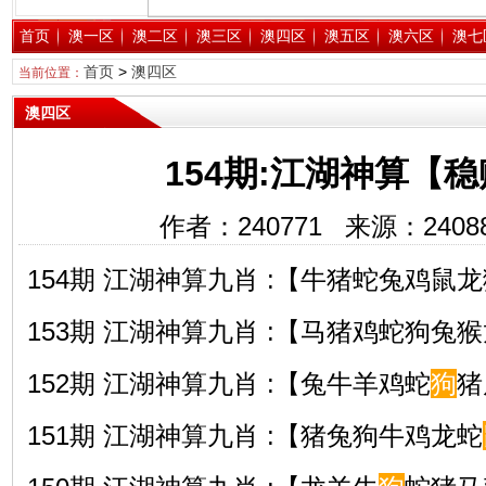
首页
澳一区
澳二区
澳三区
澳四区
澳五区
澳六区
澳七
首页
>
澳四区
当前位置：
澳四区
154期:江湖神算【
作者：240771 来源：240
154期 江湖神算九肖 :【牛猪蛇兔鸡鼠龙猴
153期 江湖神算九肖 :【马猪鸡蛇狗兔
152期 江湖神算九肖 :【兔牛羊鸡蛇
狗
猪
151期 江湖神算九肖 :【猪兔狗牛鸡龙蛇