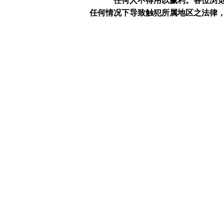
任何人不得用以赢利。
各位浏
任何情况下导致触犯所属地区之法律