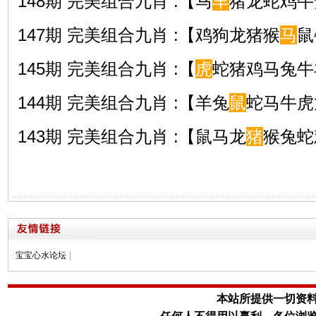
148期 完美组合九肖 :【马
羊
猪龙蛇鸡牛兔
147期 完美组合九肖 :【鸡狗龙猪猴
马
鼠
145期 完美组合九肖 :【
虎
蛇猪鸡马兔牛羊
144期 完美组合九肖 :【羊兔
鼠
蛇马牛虎龙
143期 完美组合九肖 :【鼠马龙
猪
猴兔蛇鸡
宝宝心水论坛
|
本站所提供一切资