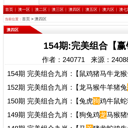
首页
澳一区
澳二区
澳三区
澳四区
澳五区
澳六区
澳七
首页
>
澳四区
当前位置：
澳四区
154期:完美组合【
作者：240771 来源：240
154期 完美组合九肖 :【鼠鸡猪马牛龙猴兔
152期 完美组合九肖 :【龙马猴牛羊猪兔
150期 完美组合九肖 :【兔虎
狗
鸡牛鼠蛇猪
149期 完美组合九肖 :【狗兔鸡
龙
马猴猪蛇