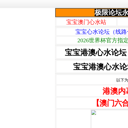
极限论坛
宝宝澳门心水站
宝宝心水论坛（线路
2026世界杯官方指
宝宝港澳心水论坛
宝宝港澳心水论
以下为
港澳内
【澳门六