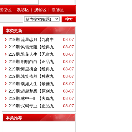
澳⑫区
澳⑬区
澳⑭区
澳⑮区
本类更新
219期:流星恋月【九肖中
08-07
特】
219期:风雪无阻【经典九
08-07
肖】
219期:繁花人生【无敌九
08-07
肖】
219期:明明白白【正品九
08-07
肖】
219期:海里捞金【经典九
08-07
肖】
219期:浅笑依然【独家九
08-07
肖】
219期:戏如人生【最佳九
08-07
肖】
219期:超越梦想【原创九
08-07
肖】
219期:林中一叶【火鸟九
08-07
肖】
219期:买码专业【正品九
08-07
肖】
本类推荐