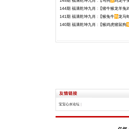
145期 福满乾坤九肖 :【马狗
虎
鸡龙牛兔
144期 福满乾坤九肖 :【猪牛猴龙羊兔
141期 福满乾坤九肖 :【猴兔牛
狗
龙马蛇
140期 福满乾坤九肖 :【猴鸡虎猪鼠狗
宝宝心水论坛
|