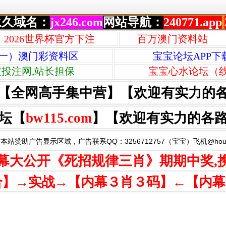
永久域名：
jx246.com
网站导航：
240771.app
2026世界杯官方下注
百万澳门资料站
一）澳门彩资料区
宝宝论坛APP下
定投注网,站长担保
宝宝心水论坛（
【全网高手集中营】【欢迎有实力的
坛【
bw115.com
】【欢迎有实力的各
本站赞助广告显示区域，广告联系QQ：3256712757（宝宝）飞机@houzi
幕大公开《死招规律三肖》期期中奖,
合】→实战→【内幕３肖３码】←【内幕