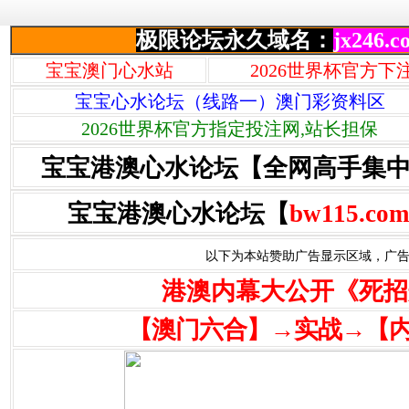
极限论坛永久域名：
jx246.c
宝宝澳门心水站
2026世界杯官方下
宝宝心水论坛（线路一）澳门彩资料区
2026世界杯官方指定投注网,站长担保
宝宝港澳心水论坛【全网高手集
宝宝港澳心水论坛【
bw115.com
以下为本站赞助广告显示区域，广告联系Q
港澳内幕大公开《死招
【澳门六合】→实战→【