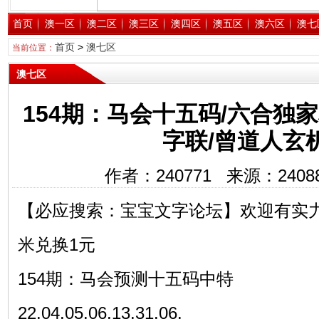
首页
澳一区
澳二区
澳三区
澳四区
澳五区
澳六区
澳七
首页
>
澳七区
当前位置：
澳七区
154期：马会十五码/六合独家
字联/曾道人玄
作者：240771 来源：240
【必应搜索：宝宝文字论坛】欢迎有实力
米兑换1元
154期：马会预测十五码中特
22.04.05.06.13.31.06.