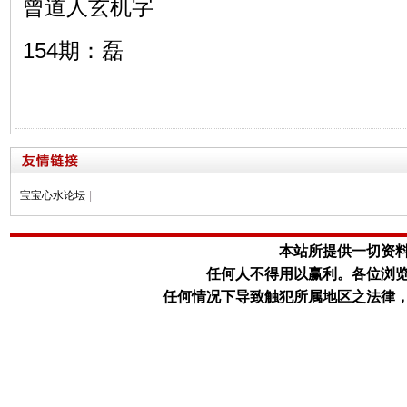
曾道人玄机字
154期：磊
宝宝心水论坛
|
本站所提供一切资
任何人不得用以赢利。
各位浏
任何情况下导致触犯所属地区之法律