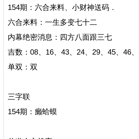
154期：六合来料、小财神送码．
六合来料：一生多变七十二
内幕绝密消息：四方八面跟三七
吉数：08、16、43、24、29、45、46、
单双：双
三字联
154期：癞蛤蟆