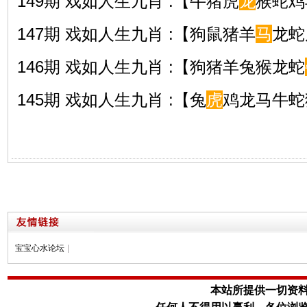
149期 戏如人生九肖 :【牛猪虎
龙
猴蛇鸡羊
147期 戏如人生九肖 :【狗鼠猪羊
马
龙蛇
146期 戏如人生九肖 :【狗猪羊兔猴龙蛇
145期 戏如人生九肖 :【兔
虎
鸡龙马牛蛇猪
宝宝心水论坛
|
本站所提供一切资