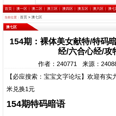
首页
澳一区
澳二区
澳三区
澳四区
澳五区
澳六区
澳七
首页
>
澳七区
当前位置：
澳七区
154期：裸体美女献特/特码
经/六合心经/攻
作者：240771 来源：240
【必应搜索：宝宝文字论坛】欢迎有实力
米兑换1元
154期特码暗语