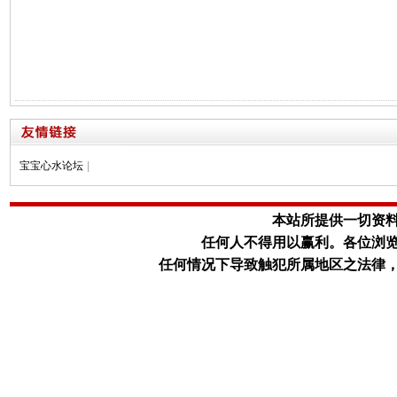
宝宝心水论坛
|
本站所提供一切资
任何人不得用以赢利。
各位浏
任何情况下导致触犯所属地区之法律