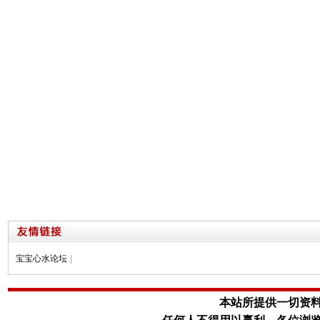
宝宝心水论坛
|
本站所提供一切资