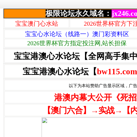
极限论坛永久域名：
jx246.c
宝宝澳门心水站
2026世界杯官方下
宝宝心水论坛（线路一）澳门彩资料区
2026世界杯官方指定投注网,站长担保
宝宝港澳心水论坛【全网高手集
宝宝港澳心水论坛【
bw115.com
以下为本站赞助广告显示区域，广告联系Q
港澳内幕大公开《死招
【澳门六合】→实战→【