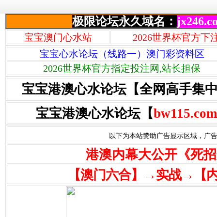
极限论坛永久域名：
jx246.c
宝宝澳门心水站
2026世界杯官方下
宝宝心水论坛（线路一）澳门彩资料区
2026世界杯官方指定投注网,站长担保
宝宝港澳心水论坛【全网高手集
宝宝港澳心水论坛【
bw115.com
以下为本站赞助广告显示区域，广告联系Q
港澳内幕大公开《死招
【澳门六合】→实战→【