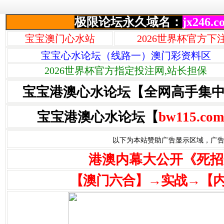
极限论坛永久域名：
jx246.c
宝宝澳门心水站
2026世界杯官方下
宝宝心水论坛（线路一）澳门彩资料区
2026世界杯官方指定投注网,站长担保
宝宝港澳心水论坛【全网高手集
宝宝港澳心水论坛【
bw115.com
以下为本站赞助广告显示区域，广告联系Q
港澳内幕大公开《死招
【澳门六合】→实战→【