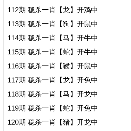
112期 稳杀一肖【龙】开鸡中
113期 稳杀一肖【狗】开鼠中
114期 稳杀一肖【马】开牛中
115期 稳杀一肖【蛇】开牛中
116期 稳杀一肖【猴】开鼠中
117期 稳杀一肖【龙】开兔中
118期 稳杀一肖【马】开龙中
119期 稳杀一肖【蛇】开兔中
120期 稳杀一肖【猪】开龙中