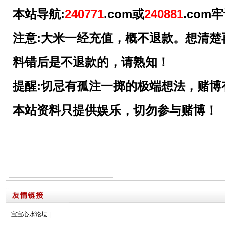
本站导航:
240771
.com或
240881
.com
注意:大米一经充值，概不退款。想清楚
料错后是不退款的，请熟知！
提醒:切忌有孤注一掷的极端想法，赌博
本站资料只提供娱乐，切勿参与赌博！
宝宝心水论坛
|