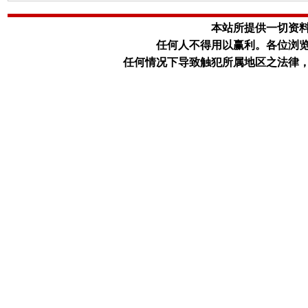
本站所提供一切资
任何人不得用以赢利。
各位浏
任何情况下导致触犯所属地区之法律