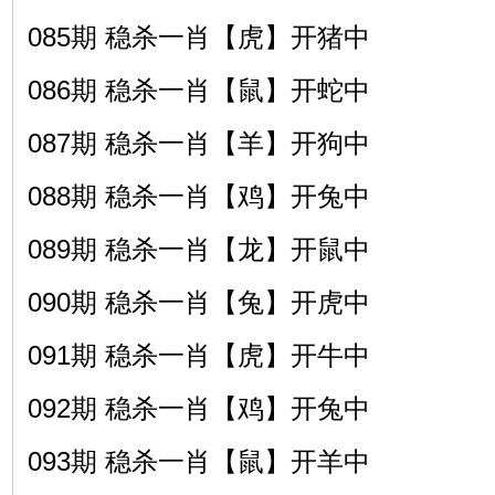
085期 稳杀一肖【虎】开猪中
086期 稳杀一肖【鼠】开蛇中
087期 稳杀一肖【羊】开狗中
088期 稳杀一肖【鸡】开兔中
089期 稳杀一肖【龙】开鼠中
090期 稳杀一肖【兔】开虎中
091期 稳杀一肖【虎】开牛中
092期 稳杀一肖【鸡】开兔中
093期 稳杀一肖【鼠】开羊中