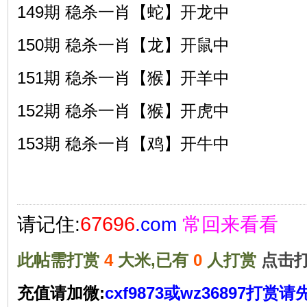
149期 稳杀一肖【蛇】开龙中
150期 稳杀一肖【龙】开鼠中
151期 稳杀一肖【猴】开羊中
152期 稳杀一肖【猴】开虎中
153期 稳杀一肖【鸡】开牛中
67696
请记住:
.com
常回来看看
此帖需打赏
4
大米,已有
0
人打赏
点击
充值请加微:
cxf9873或wz36897打赏请先