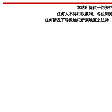
本站所提供一切资
任何人不得用以赢利。
各位浏
任何情况下导致触犯所属地区之法律