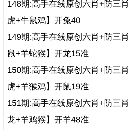
148期:高手在线原创六肖+防三
虎+牛鼠鸡】开兔40
149期:高手在线原创六肖+防三
鼠+羊蛇猴】开龙15准
150期:高手在线原创六肖+防三
虎+羊猴鸡】开鼠19准
151期:高手在线原创六肖+防三
龙+羊鸡猴】开羊48准