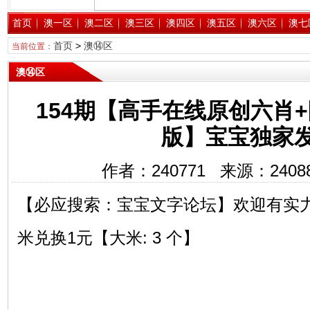
首页
澳一区
澳二区
澳三区
澳四区
澳五区
澳六区
澳七
首页
>
澳⑭区
当前位置：
澳⑭区
154期【高手在线原创六肖
版】宝宝独家
作者：240771 来源：240
【必应搜索：宝宝文字论坛】欢迎有实力
米兑换1元【大米: 3 个】