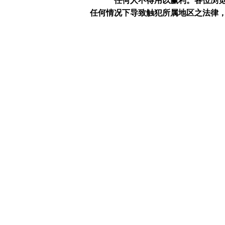
任何人不得用以赢利。
各位浏
任何情况下导致触犯所属地区之法律