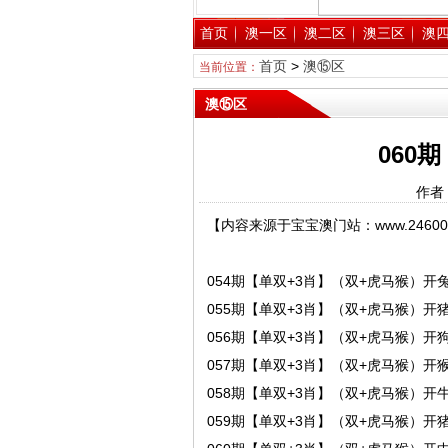
首页
澳一区
澳二区
澳三区
澳
首页
>
澳⑮区
当前位置：
澳⑮区
060
作者：
【内容来源于宝宝澳门站：www.24600
054期【单双+3肖】（双+虎马猴）开兔
055期【单双+3肖】（双+虎马猴）开猪
056期【单双+3肖】（双+虎马猴）开狗
057期【单双+3肖】（双+虎马猴）开猴
058期【单双+3肖】（双+虎马猴）开牛
059期【单双+3肖】（双+虎马猴）开猪