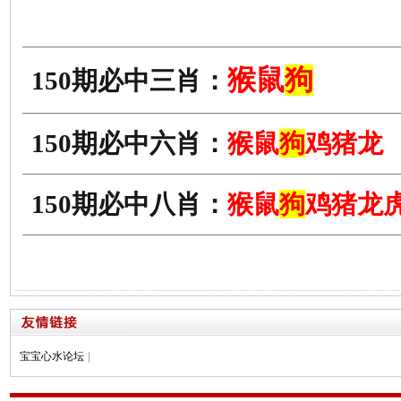
猴鼠
狗
150期必中三肖：
150期必中六肖：
猴鼠
狗
鸡猪龙
150期必中八肖：
猴鼠
狗
鸡猪龙
宝宝心水论坛
|