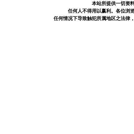
本站所提供一切资
任何人不得用以赢利。
各位浏
任何情况下导致触犯所属地区之法律