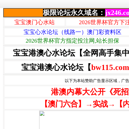
极限论坛永久域名：
jx246.c
宝宝澳门心水站
2026世界杯官方下
宝宝心水论坛（线路一）澳门彩资料区
2026世界杯官方指定投注网,站长担保
宝宝港澳心水论坛【全网高手集
宝宝港澳心水论坛【
bw115.com
以下为本站赞助广告显示区域，广告联系Q
港澳内幕大公开《死招
【澳门六合】→实战→【