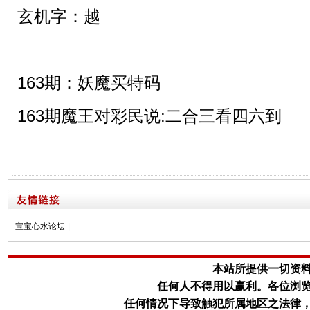
玄机字：越
163期：妖魔买特码
163期魔王对彩民说:二合三看四六到
宝宝心水论坛
|
本站所提供一切资
任何人不得用以赢利。
各位浏
任何情况下导致触犯所属地区之法律