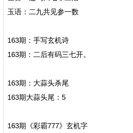
玉语：二九共见参一数
163期：手写玄机诗
163期：二后有码三七开。
163期：大蒜头杀尾
163期大蒜头尾：5
163期《彩霸777》玄机字