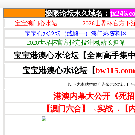
极限论坛永久域名：
jx246.c
宝宝澳门心水站
2026世界杯官方下
宝宝心水论坛（线路一）澳门彩资料区
2026世界杯官方指定投注网,站长担保
宝宝港澳心水论坛【全网高手集
宝宝港澳心水论坛【
bw115.com
以下为本站赞助广告显示区域，广告联系Q
港澳内幕大公开《死招
【澳门六合】→实战→【