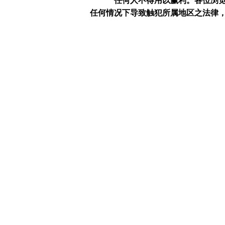
任何人不得用以赢利。
各位浏
任何情况下导致触犯所属地区之法律