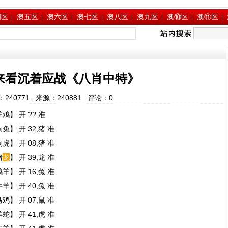
四区
澳五区
澳六区
澳七区
澳八区
澳九区
澳⑩区
澳⑪区
:来看沉着应战《八肖中特》
240771 来源：240881 评论：
0
鸡】 开 ?? 准
】 开 32,猪 准
虎】 开 08,猪 准
猪
龙
】 开 39,龙 准
】 开 16,兔 准
羊】 开 40,兔 准
】 开 07,鼠 准
】 开 41,虎 准