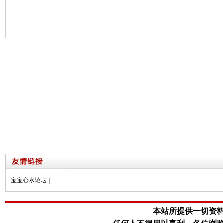
宝宝心水论坛
|
本站所提供一切资