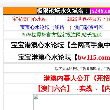
极限论坛永久域名：
jx246.c
宝宝澳门心水站
2026世界杯官方下
宝宝心水论坛（线路一）澳门彩资料区
2026世界杯官方指定投注网,站长担保
宝宝港澳心水论坛【全网高手集
宝宝港澳心水论坛【
bw115.com
以下为本站赞助广告显示区域，广告联系Q
港澳内幕大公开《死招
【澳门六合】→实战→【