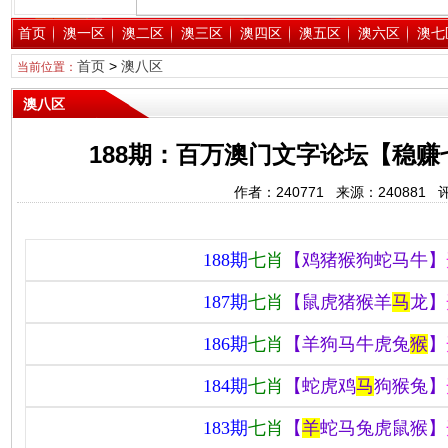
首页
澳一区
澳二区
澳三区
澳四区
澳五区
澳六区
澳七
首页
>
澳八区
当前位置：
澳八区
188期：百万澳门文字论坛【稳
作者：240771 来源：240881 
188期
七肖
【鸡猪猴狗蛇马牛】
187期
七肖
【鼠虎猪猴羊
马
龙】
186期
七肖
【羊狗马牛虎兔
猴
】
184期
七肖
【蛇虎鸡
马
狗猴兔】
183期
七肖
【
羊
蛇马兔虎鼠猴】