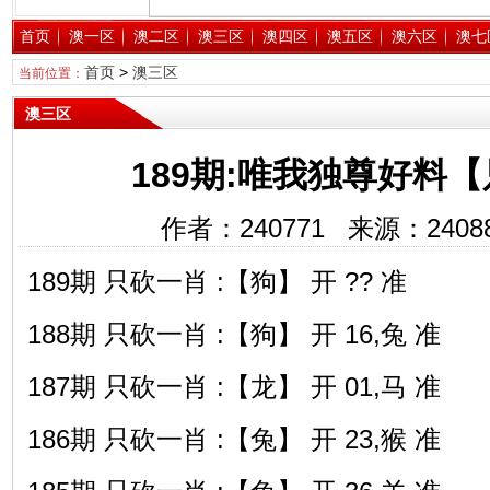
首页
澳一区
澳二区
澳三区
澳四区
澳五区
澳六区
澳七
首页
>
澳三区
当前位置：
澳三区
189期:唯我独尊好料
作者：240771 来源：240
189期 只砍一肖 :【狗】 开 ?? 准
188期 只砍一肖 :【狗】 开 16,兔 准
187期 只砍一肖 :【龙】 开 01,马 准
186期 只砍一肖 :【兔】 开 23,猴 准