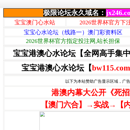
极限论坛永久域名：
jx246.c
宝宝澳门心水站
2026世界杯官方下
宝宝心水论坛（线路一）澳门彩资料区
2026世界杯官方指定投注网,站长担保
宝宝港澳心水论坛【全网高手集
宝宝港澳心水论坛【
bw115.com
以下为本站赞助广告显示区域，广告联系Q
港澳内幕大公开《死招
【澳门六合】→实战→【