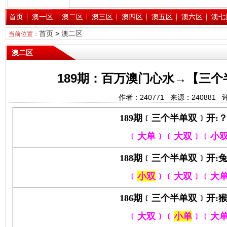
首页
澳一区
澳二区
澳三区
澳四区
澳五区
澳六区
澳七
首页
>
澳二区
当前位置：
澳二区
189期：百万澳门心水→【三
作者：240771 来源：240881 
189期﹝三个半单双﹞开:？
﹝大单﹞﹝大双﹞﹝小
188期﹝三个半单双﹞开:兔
﹝
小双
﹞﹝大双﹞﹝大
186期﹝三个半单双﹞开:猴
﹝大双﹞﹝
小单
﹞﹝大