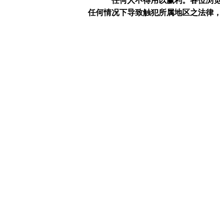
任何人不得用以赢利。
各位浏
任何情况下导致触犯所属地区之法律