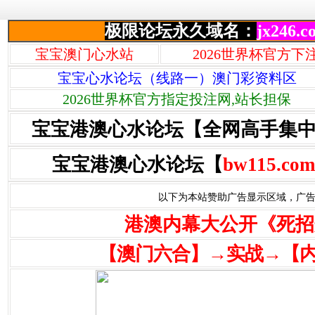
极限论坛永久域名：
jx246.c
宝宝澳门心水站
2026世界杯官方下
宝宝心水论坛（线路一）澳门彩资料区
2026世界杯官方指定投注网,站长担保
宝宝港澳心水论坛【全网高手集
宝宝港澳心水论坛【
bw115.com
以下为本站赞助广告显示区域，广告联系Q
港澳内幕大公开《死招
【澳门六合】→实战→【