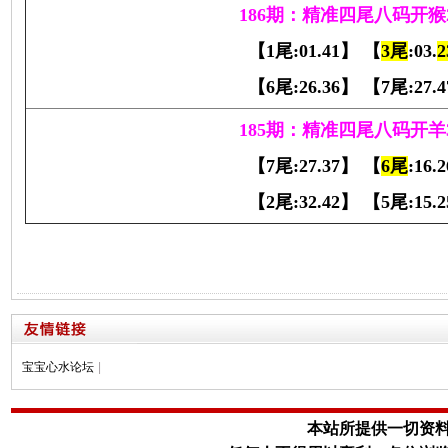
186期：精准四尾八码开猴
【1尾:01.41】 【
3尾
:03.
2
【6尾:26.36】 【7尾:27.
185期：精准四尾八码开羊
【7尾:27.37】 【
6尾
:16.
【2尾:32.42】 【5尾:15.
宝宝心水论坛
|
本站所提供一切资