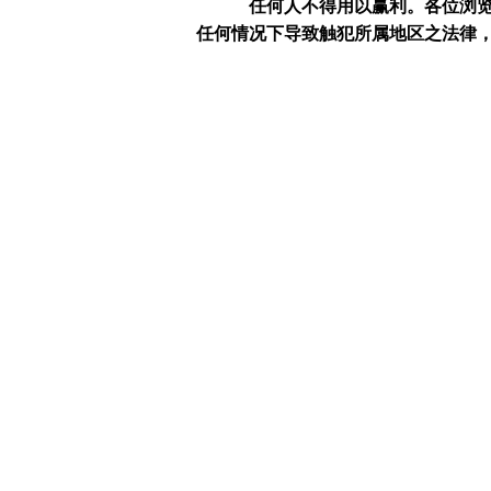
任何人不得用以赢利。
各位浏
任何情况下导致触犯所属地区之法律