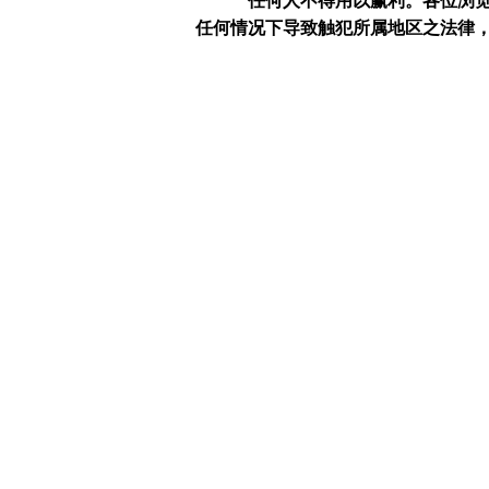
任何人不得用以赢利。
各位浏
任何情况下导致触犯所属地区之法律