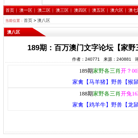
首页
澳一区
澳二区
澳三区
澳四区
澳五区
澳六区
澳七
首页
>
澳八区
当前位置：
澳八区
189期：百万澳门文字论坛【家
作者：240771 来源：240881 
189期
家野各三肖
开？0
家禽【马羊猪】野兽【猴
188期
家野各三肖
开兔1
家禽【鸡羊牛】野兽【龙