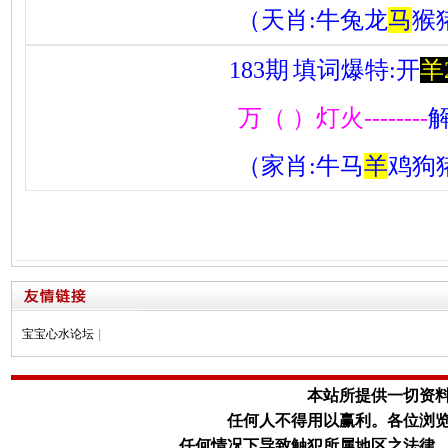
（天肖:牛兔龙
马
猴
183期
填词爆特:开
羊
万（ ）灯火--------
解
（家肖:牛马
羊
鸡狗
宝宝心水论坛
|
本站所提供一切资
任何人不得用以赢利。
各位浏
任何情况下导致触犯所属地区之法律