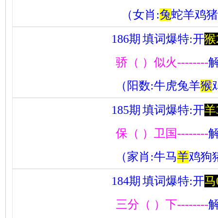
（女肖:
兔
蛇羊鸡猪
186期
填词爆特:开
猴
骄（ ）似火--------
解
（阳数:牛虎兔羊
猴
185期
填词爆特:开
羊
保（ ）卫国--------
解
（家肖:牛马
羊
鸡狗
184期
填词爆特:开
马
三分（ ）下--------
解