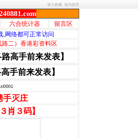
加入收藏
设为首页
240881.com
六合统计器
留言区
载,网络都可正常访问
线路二）香港彩资料区
各路高手前来发表】
路高手前来发表】
0001
携手灭庄
３肖３码】