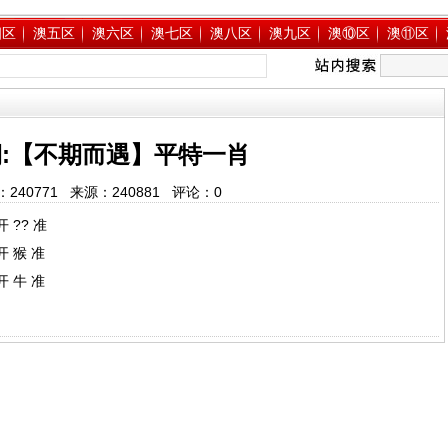
四区
澳五区
澳六区
澳七区
澳八区
澳九区
澳⑩区
澳⑪区
9期:【不期而遇】平特一肖
240771 来源：240881 评论：
0
 ?? 准
开 猴 准
开 牛 准