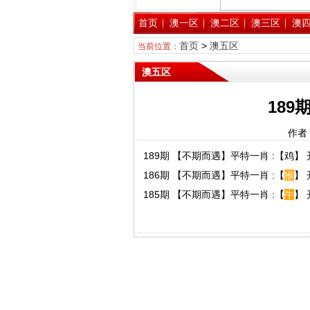
首页
澳一区
澳二区
澳三区
澳
首页
>
澳五区
当前位置：
澳五区
18
作者：
189期 【不期而遇】平特一肖 :【鸡】 开
186期 【不期而遇】平特一肖 :【
猴
】 
185期 【不期而遇】平特一肖 :【
牛
】 