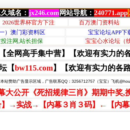
永久域名：
jx246.com
网站导航：
240771.app
2026世界杯官方下注
百万澳门资料站
一）澳门彩资料区
宝宝论坛APP下
定投注网,站长担保
宝宝心水论坛（
【全网高手集中营】【欢迎有实力的
坛【
bw115.com
】【欢迎有实力的各
本站赞助广告显示区域，广告联系QQ：3256712757（宝宝）飞机@houzi
幕大公开《死招规律三肖》期期中奖,
合】→实战→【内幕３肖３码】←【内幕