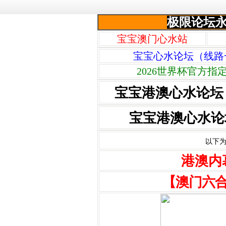
极限论坛
宝宝澳门心水站
宝宝心水论坛（线路
2026世界杯官方指
宝宝港澳心水论坛
宝宝港澳心水论
以下为
港澳内
【澳门六