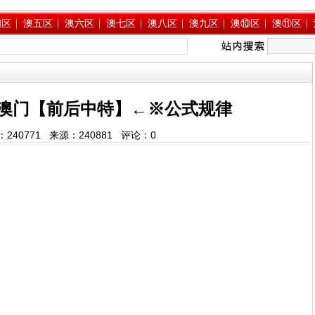
四区
澳五区
澳六区
澳七区
澳八区
澳九区
澳⑩区
澳⑪区
万澳门【前后中特】←※公式规律
240771 来源：240881 评论：
0