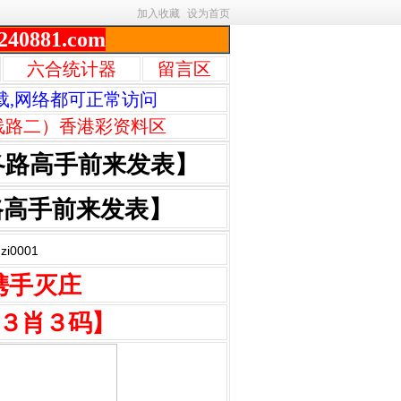
加入收藏
设为首页
240881.com
六合统计器
留言区
载,网络都可正常访问
线路二）香港彩资料区
各路高手前来发表】
路高手前来发表】
0001
携手灭庄
３肖３码】