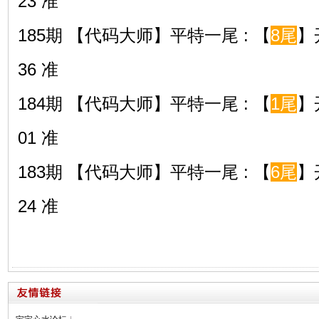
23 准
185期 【代码大师】平特一尾 : 【
8尾
】开
36 准
184期 【代码大师】平特一尾 : 【
1尾
】开
01 准
183期 【代码大师】平特一尾 : 【
6尾
】开
24 准