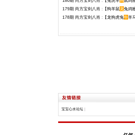
180期 尚方宝剑八肖 :【兔虎羊
狗
鼠鸡猪
179期 尚方宝剑八肖 :【狗羊鼠
龙
兔鸡猴
178期 尚方宝剑八肖 :【龙狗虎兔
牛
羊马
宝宝心水论坛
|