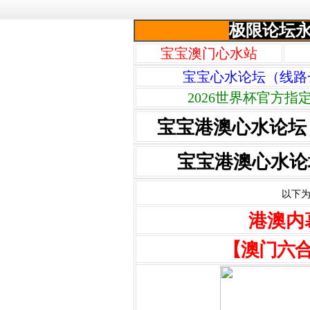
极限论坛
宝宝澳门心水站
宝宝心水论坛（线路
2026世界杯官方指
宝宝港澳心水论坛
宝宝港澳心水论
以下为
港澳内
【澳门六