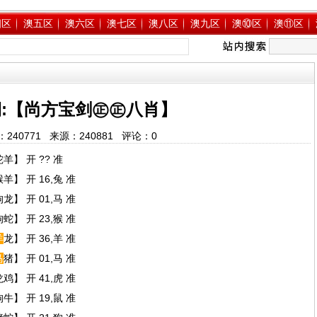
四区
澳五区
澳六区
澳七区
澳八区
澳九区
澳⑩区
澳⑪区
9期:【尚方宝剑㊣㊣八肖】
240771 来源：240881 评论：
0
羊】 开 ?? 准
羊】 开 16,兔 准
】 开 01,马 准
蛇】 开 23,猴 准
羊
龙】 开 36,羊 准
马
猪】 开 01,马 准
】 开 41,虎 准
牛】 开 19,鼠 准