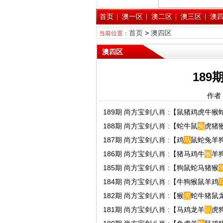
首页
澳一区
澳二区
澳三区
澳
首页
>
澳四区
当前位置：
澳四区
18
作者：
189期 尚方宝剑八肖 :【鼠猪鸡虎牛猴蛇
188期 尚方宝剑八肖 :【蛇牛鼠
兔
虎猪猴
187期 尚方宝剑八肖 :【鸡
马
鼠蛇兔羊狗龙
186期 尚方宝剑八肖 :【猪马鸡牛
猴
羊狗
185期 尚方宝剑八肖 :【狗鼠蛇马猪猴
184期 尚方宝剑八肖 :【牛狗猴鼠羊鸡
182期 尚方宝剑八肖 :【猴
虎
蛇牛猪鼠龙鸡
181期 尚方宝剑八肖 :【马鸡龙羊
鼠
虎狗