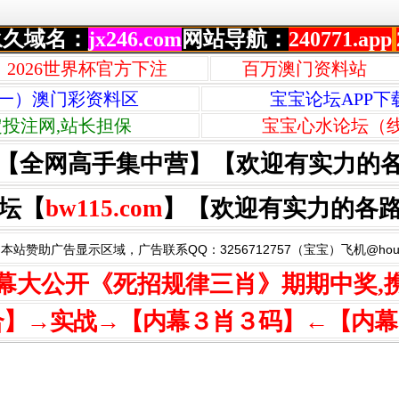
永久域名：
jx246.com
网站导航：
240771.app
2026世界杯官方下注
百万澳门资料站
一）澳门彩资料区
宝宝论坛APP下
定投注网,站长担保
宝宝心水论坛（
【全网高手集中营】【欢迎有实力的
坛【
bw115.com
】【欢迎有实力的各
本站赞助广告显示区域，广告联系QQ：3256712757（宝宝）飞机@houzi
幕大公开《死招规律三肖》期期中奖,
合】→实战→【内幕３肖３码】←【内幕