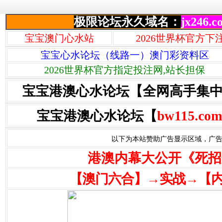
极限论坛永久域名：
jx246.c
宝宝澳门心水站
2026世界杯官方下
宝宝心水论坛（线路一）澳门彩资料区
2026世界杯官方指定投注网,站长担保
宝宝港澳心水论坛【全网高手集
宝宝港澳心水论坛【
bw115.com
以下为本站赞助广告显示区域，广告联系Q
港澳内幕大公开《死招
【澳门六合】→实战→【