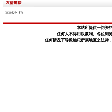
宝宝心水论坛
|
本站所提供一切资
任何人不得用以赢利。
各位浏
任何情况下导致触犯所属地区之法律