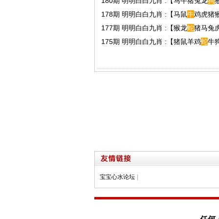
180期 明明白白九肖 :【马牛猪兔龙
狗
178期 明明白白九肖 :【马鼠
牛
鸡虎猪猴
177期 明明白白九肖 :【猴龙
蛇
猪马兔虎
175期 明明白白九肖 :【猪鼠羊鸡
蛇
牛狗
宝宝心水论坛
|