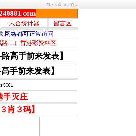
加入收藏
设为首页
240881.com
六合统计器
留言区
载,网络都可正常访问
线路二）香港彩资料区
各路高手前来发表】
路高手前来发表】
0001
携手灭庄
３肖３码】