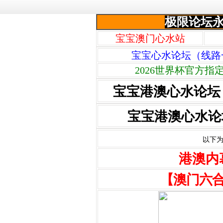
极限论坛
宝宝澳门心水站
宝宝心水论坛（线路
2026世界杯官方指
宝宝港澳心水论坛
宝宝港澳心水论
以下为
港澳内
【澳门六