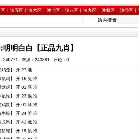
四区
澳五区
澳六区
澳七区
澳八区
澳九区
澳⑩区
澳⑪区
9期:明明白白【正品九肖】
240771 来源：240881 评论：
0
鸡兔】 开 ?? 准
鸡】 开 16,兔 准
虎】 开 01,马 准
鼠蛇】 开 23,猴 准
鸡鼠】 开 01,马 准
蛇】 开 24,羊 准
龙狗】 开 41,虎 准
猪蛇】 开 19,鼠 准