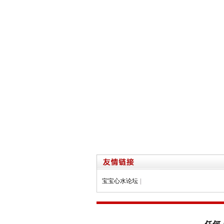
宝宝心水论坛
|