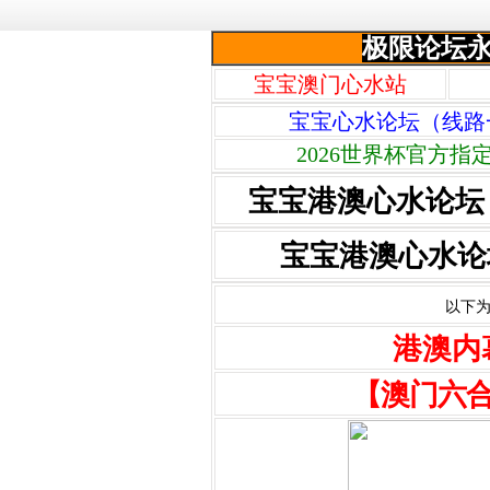
极限论坛
宝宝澳门心水站
宝宝心水论坛（线路
2026世界杯官方指
宝宝港澳心水论坛
宝宝港澳心水论
以下为
港澳内
【澳门六