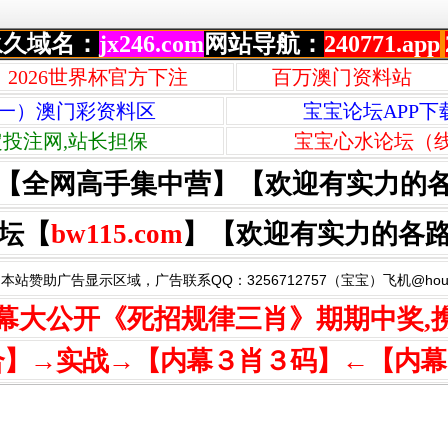
永久域名：
jx246.com
网站导航：
240771.app
2026世界杯官方下注
百万澳门资料站
一）澳门彩资料区
宝宝论坛APP下
定投注网,站长担保
宝宝心水论坛（
【全网高手集中营】【欢迎有实力的
坛【
bw115.com
】【欢迎有实力的各
本站赞助广告显示区域，广告联系QQ：3256712757（宝宝）飞机@houzi
幕大公开《死招规律三肖》期期中奖,
合】→实战→【内幕３肖３码】←【内幕