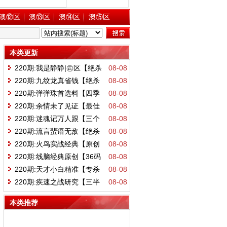
澳⑫区
澳⑬区
澳⑭区
澳⑮区
本类更新
220期:我是静静|㊣区【绝杀
08-08
一尾】
220期:九纹龙真省钱【绝杀
08-08
一行】
220期:弹弹珠首选料【四季
08-08
生肖】
220期:余情未了见证【最佳
08-08
四头】
220期:迷魂记万人跟【三个
08-08
半波】
220期:流言蜚语无敌【绝杀
08-08
三尾】
220期:火鸟实战经典【原创
08-08
四行】
220期:线脑经典原创【36码
08-08
中特】
220期:天才小白精准【专杀
08-08
二肖】
220期:疾速之战研究【三半
08-08
单双】
本类推荐