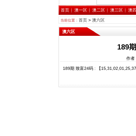
首页
澳一区
澳二区
澳三区
澳
首页
>
澳六区
当前位置：
澳六区
189
作者：
189期 致富24码 : 【15,31,02,01,25,37,4