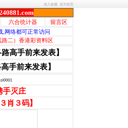
加入收藏
设为首页
240881.com
六合统计器
留言区
载,网络都可正常访问
线路二）香港彩资料区
各路高手前来发表】
路高手前来发表】
0001
携手灭庄
３肖３码】