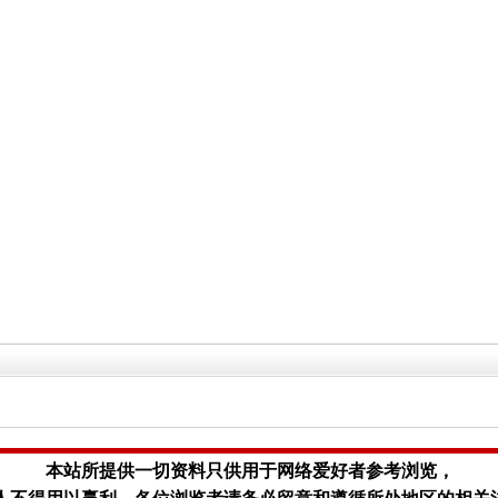
本站所提供一切资料只供用于网络爱好者参考浏览
，