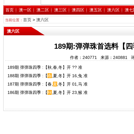
首页
澳一区
澳二区
澳三区
澳四区
澳五区
澳六区
澳七
首页
>
澳六区
当前位置：
澳六区
189期:弹弹珠首选料【
作者：240771 来源：240881 
189期 弹弹珠四季 :【秋,春,冬】开 ?? 准
188期 弹弹珠四季 :【
春
,夏,冬】开 16,兔 准
187期 弹弹珠四季 :【春,
夏
,冬】开 01,马 准
186期 弹弹珠四季 :【
秋
,夏,冬】开 23,猴 准