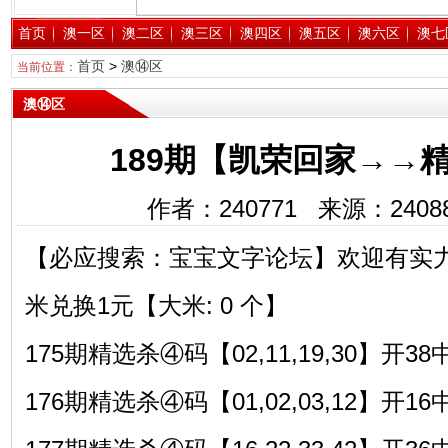
首页
澳一区
澳二区
澳三区
澳四区
澳五区
澳六区
澳七
首页
>
澳⑭区
当前位置：
澳⑭区
189期【凯荣回家→→
作者：240771 来源：240
【必应搜索：宝宝文字论坛】欢迎有实力
米兑换1元【大米: 0 个】
175期精选杀④码【02,11,19,30】开38
176期精选杀④码【01,02,03,12】开16