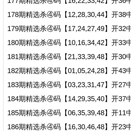
177期精选杀④码【16,22,33,42】开36
178期精选杀④码【12,28,30,44】开38
179期精选杀④码【17,24,27,49】开32
180期精选杀④码【10,16,34,42】开33
181期精选杀④码【21,33,39,48】开30
182期精选杀④码【01,05,24,28】开43
183期精选杀④码【03,23,31,47】开27
184期精选杀④码【14,29,35,40】开37
185期精选杀④码【06,35,39,48】开11
186期精选杀④码【16,30,46,48】开23