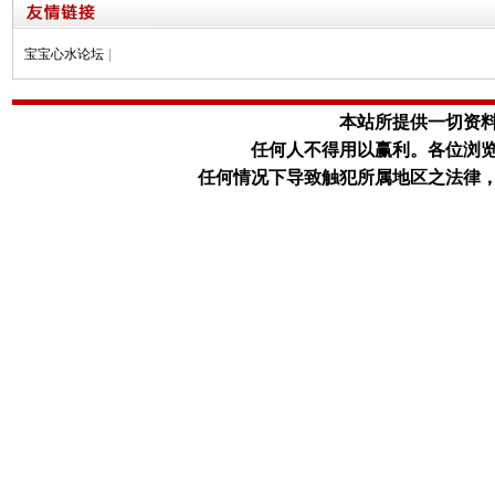
宝宝心水论坛
|
本站所提供一切资
任何人不得用以赢利。
各位浏
任何情况下导致触犯所属地区之法律