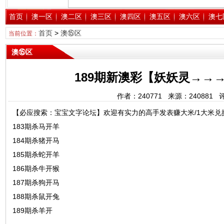
首页
澳一区
澳二区
澳三区
澳四区
澳五区
澳六区
澳七
首页
>
澳⑮区
当前位置：
澳⑮区
189期新澳彩【妖妖灵→→
作者：240771 来源：240881 
【必应搜索：宝宝文字论坛】欢迎有实力的高手发表赚大米/1大米兑换1
183期杀马开羊
184期杀猪开马
185期杀蛇开羊
186期杀牛开猴
187期杀狗开马
188期杀鼠开兔
189期杀羊开