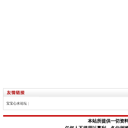
宝宝心水论坛
|
本站所提供一切资